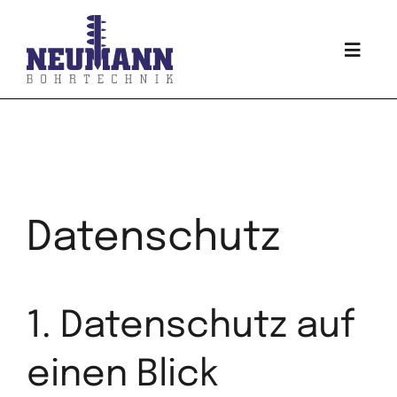
Skip
to
Togg
content
Navi
Über uns
Baugrunderkundung
Datenschutz
Messstellenbau
Brunnen
1. Datenschutz auf
Erdwärmebohrung
einen Blick